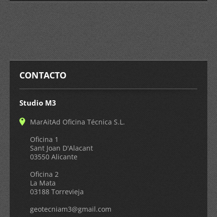
CONTACTO
Studio M3
MarAitAd Oficina Técnica S.L.
Oficina 1
Sant Joan D'Alacant
03550 Alicante
Oficina 2
La Mata
03188 Torrevieja
geotecni
am3@gmai
l.com