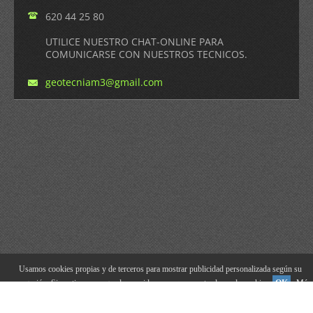
620 44 25 80
UTILICE NUESTRO CHAT-ONLINE PARA
COMUNICARSE CON NUESTROS TECNICOS.
geotecniam3@gmail.com
Usamos cookies propias y de terceros para mostrar publicidad personalizada según su
navegación. Si continua navegando consideramos que acepta el uso de cookies.
OK
Más
Estudios geotecnicos - Certificados energéticos Studio M3©
información
2012 a 2022 Todos los derechos reservados.