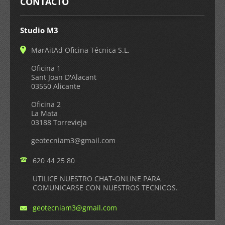
CONTACTO
Studio M3
MarAitAd Oficina Técnica S.L.
Oficina 1
Sant Joan D'Alacant
03550 Alicante
Oficina 2
La Mata
03188 Torrevieja
geotecni
am3@gmai
l.com
620 44 25 80
UTILICE NUESTRO CHAT-ONLINE PARA
COMUNICARSE CON NUESTROS TECNICOS.
geotecniam3@gmail.com